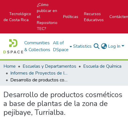
¿Cómo
publicar en
Tecnológico
Recursos
el
Políticas
Contácte
de Costa Rica
Educativos
Repositorio
TEC?
Communities
All of
Statistics
Log In
& Collections
DSpace
Home
Escuelas y Departamentos
Escuela de Química
Informes de Proyectos de Investigación
Desarrollo de productos cosméticos a base de plantas de la zona de pejibaye, Turrialba.
Desarrollo de productos cosméticos
a base de plantas de la zona de
pejibaye, Turrialba.