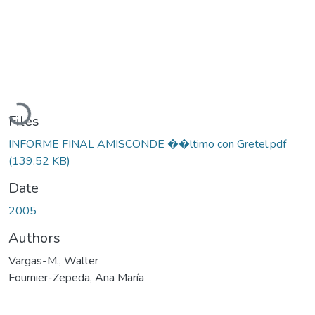
Loading...
Files
INFORME FINAL AMISCONDE ��ltimo con Gretel.pdf
(139.52 KB)
Date
2005
Authors
Vargas-M., Walter
Fournier-Zepeda, Ana María