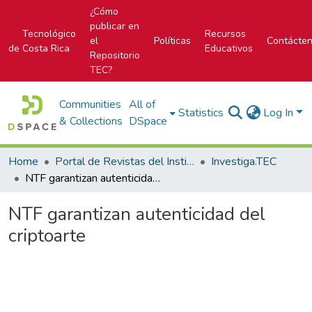
¿Cómo
publicar en
Tecnológico
Recursos
el
Políticas
Contácte
de Costa Rica
Educativos
Repositorio
TEC?
Communities
All of
Statistics
Log In
& Collections
DSpace
Home
Portal de Revistas del Instituto Tecnológico de Costa Rica
Investiga.TEC
NTF garantizan autenticidad del criptoarte
NTF garantizan autenticidad del
criptoarte