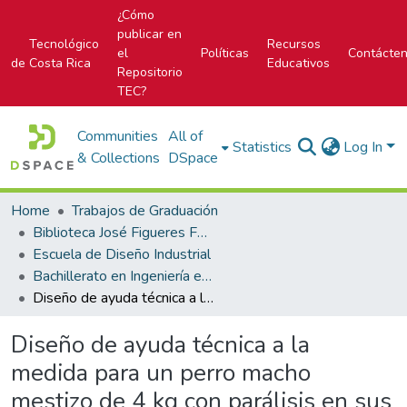
¿Cómo
publicar en
Tecnológico
Recursos
el
Políticas
Contácte
de Costa Rica
Educativos
Repositorio
TEC?
Communities
All of
Statistics
Log In
& Collections
DSpace
Home
Trabajos de Graduación
Biblioteca José Figueres Ferrer
Escuela de Diseño Industrial
Bachillerato en Ingeniería en Diseño Industrial
Diseño de ayuda técnica a la medida para un perro macho mestizo de 4 kg con parálisis en sus extremidades posteriores
Diseño de ayuda técnica a la
medida para un perro macho
mestizo de 4 kg con parálisis en sus