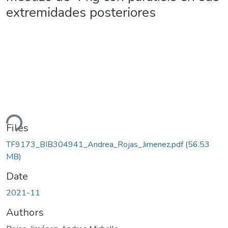
extremidades posteriores
ding...
Files
TF9173_BIB304941_Andrea_Rojas_Jimenez.pdf
(56.53
MB)
Date
2021-11
Authors