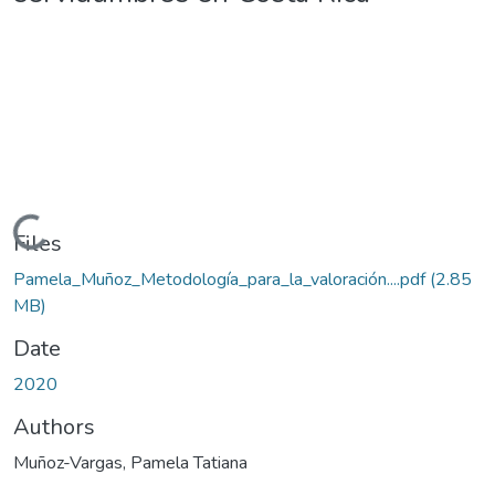
Loading...
Files
Pamela_Muñoz_Metodología_para_la_valoración....pdf
(2.85
MB)
Date
2020
Authors
Muñoz-Vargas, Pamela Tatiana