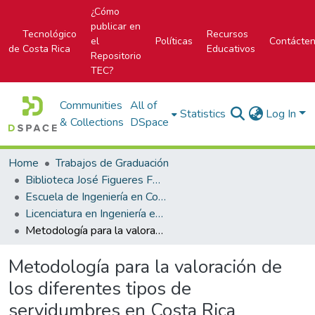
¿Cómo
publicar en
Tecnológico
Recursos
el
Políticas
Contácte
de Costa Rica
Educativos
Repositorio
TEC?
Communities
All of
Statistics
Log In
& Collections
DSpace
Home
Trabajos de Graduación
Biblioteca José Figueres Ferrer
Escuela de Ingeniería en Construcción
Licenciatura en Ingeniería en Construcción
Metodología para la valoración de los diferentes tipos de servidumbres en Costa Rica
Metodología para la valoración de
los diferentes tipos de
servidumbres en Costa Rica