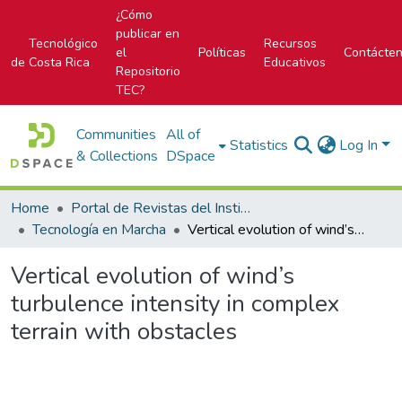
¿Cómo
publicar en
Tecnológico
Recursos
el
Políticas
Contácte
de Costa Rica
Educativos
Repositorio
TEC?
Communities
All of
Statistics
Log In
& Collections
DSpace
Home
Portal de Revistas del Instituto Tecnológico de Costa Rica
Tecnología en Marcha
Vertical evolution of wind’s turbulence intensity in complex terrain with obstacles
Vertical evolution of wind’s
turbulence intensity in complex
terrain with obstacles