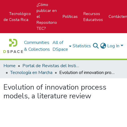
¿Cómo
publicar en
Tecnológico
Recursos
el
Políticas
Contácte
de Costa Rica
Educativos
Repositorio
TEC?
Communities
All of
Statistics
Log In
& Collections
DSpace
Home
Portal de Revistas del Instituto Tecnológico de Costa Rica
Tecnología en Marcha
Evolution of innovation process models, a literature review
Evolution of innovation process
models, a literature review