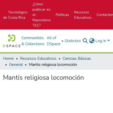
¿Cómo
publicar en
Tecnológico
Recursos
el
Políticas
Contácte
de Costa Rica
Educativos
Repositorio
TEC?
Communities
All of
Statistics
Log In
& Collections
DSpace
Home
Recursos Educativos
Ciencias Básicas
General
Mantis religiosa locomoción
Mantis religiosa locomoción