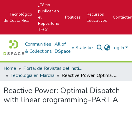
¿Cómo
publicar en
Tecnológico
Recursos
el
Políticas
Contácte
de Costa Rica
Educativos
Repositorio
TEC?
Communities
All of
Statistics
Log In
& Collections
DSpace
Home
Portal de Revistas del Instituto Tecnológico de Costa Rica
Tecnología en Marcha
Reactive Power: Optimal Dispatch with linear programming-PART A
Reactive Power: Optimal Dispatch
with linear programming-PART A