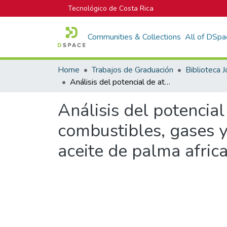
Tecnológico de Costa Rica
Communities & Collections
All of DSpa
Home
Trabajos de Graduación
Análisis del potencial de atmósferas explosivas para polvos combustibles, gases y vapores inflamables en la planta procesadora de aceite de palma africana COOPEAGROPAL R.L.
Análisis del potencia
combustibles, gases y
aceite de palma afr