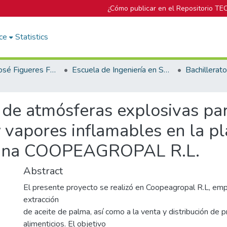
¿Cómo publicar en el Repositorio TE
ce
Statistics
Biblioteca José Figueres Ferrer
Escuela de Ingeniería en Seguridad Laboral e Higiene Ambiental
l de atmósferas explosivas pa
 vapores inflamables en la p
icana COOPEAGROPAL R.L.
Abstract
El presente proyecto se realizó en Coopeagropal R.L, emp
extracción
de aceite de palma, así como a la venta y distribución de 
alimenticios. El objetivo