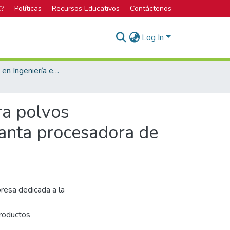
C?
Políticas
Recursos Educativos
Contáctenos
Log In
Bachillerato en Ingeniería en Seguridad Laboral e Higiene Ambiental
ra polvos
lanta procesadora de
resa dedicada a la
productos