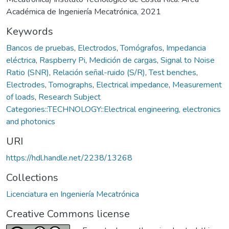
Académica de Ingeniería Mecatrónica, 2021
Keywords
Bancos de pruebas
,
Electrodos
,
Tomógrafos
,
Impedancia
eléctrica
,
Raspberry Pi
,
Medición de cargas
,
Signal to Noise
Ratio (SNR)
,
Relación señal-ruido (S/R)
,
Test benches
,
Electrodes
,
Tomographs
,
Electrical impedance
,
Measurement
of loads
,
Research Subject
Categories::TECHNOLOGY::Electrical engineering, electronics
and photonics
URI
https://hdl.handle.net/2238/13268
Collections
Licenciatura en Ingeniería Mecatrónica
Creative Commons license