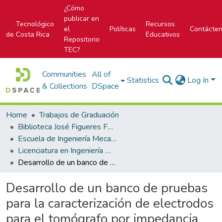
¿Cómo
publicar en
Tecnológico
Recursos
el
Políticas
Contácte
de Costa Rica
Educativos
Repositorio
TEC?
Communities
All of
Statistics
Log In
& Collections
DSpace
Home
Trabajos de Graduación
Biblioteca José Figueres Ferrer
Escuela de Ingeniería Mecatrónica (antes era Área Académica de Ingeniería Mecatrónica)
Licenciatura en Ingeniería Mecatrónica
Desarrollo de un banco de pruebas para la caracterización de electrodos para el tomógrafo por impedancia eléctrica
Desarrollo de un banco de pruebas
para la caracterización de electrodos
para el tomógrafo por impedancia