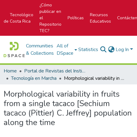
¿Cómo
publicar en
Tecnológico
Recursos
el
Políticas
Contácte
de Costa Rica
Educativos
Repositorio
TEC?
Communities
All of
Statistics
Log In
& Collections
DSpace
Home
Portal de Revistas del Instituto Tecnológico de Costa Rica
Tecnología en Marcha
Morphological variability in fruits from a single tacaco [Sechium tacaco (Pittier) C. Jeffrey] population along the time
Morphological variability in fruits
from a single tacaco [Sechium
tacaco (Pittier) C. Jeffrey] population
along the time