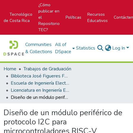
¿Cómo
publicar en
Tecnológico
Recursos
el
Políticas
Contácte
de Costa Rica
Educativos
Repositorio
TEC?
Communities
All of
Statistics
Log In
& Collections
DSpace
Home
Trabajos de Graduación
Biblioteca José Figueres Ferrer
Escuela de Ingeniería Electrónica
Licenciatura en Ingeniería Electrónica
Diseño de un módulo periférico de protocolo I2C para microcontroladores RISC-V
Diseño de un módulo periférico de
protocolo I2C para
microcontroladores RISC-V