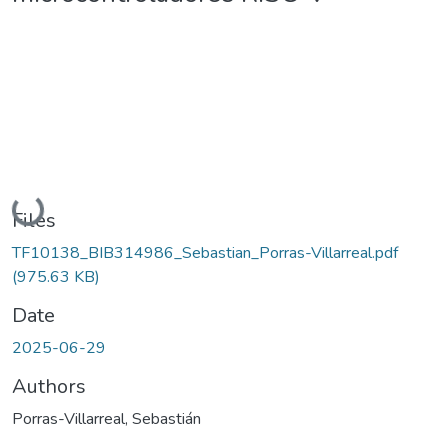
Loading...
Files
TF10138_BIB314986_Sebastian_Porras-Villarreal.pdf
(975.63 KB)
Date
2025-06-29
Authors
Porras-Villarreal, Sebastián