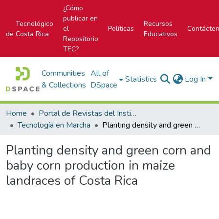
¿Cómo
publicar en
Tecnológico
Recursos
el
Políticas
Contácte
de Costa Rica
Educativos
Repositorio
TEC?
Communities
All of
Statistics
Log In
& Collections
DSpace
Home
Portal de Revistas del Instituto Tecnológico de Costa Rica
Tecnología en Marcha
Planting density and green corn and baby corn production in maize landraces of Costa Rica
Planting density and green corn and
baby corn production in maize
landraces of Costa Rica