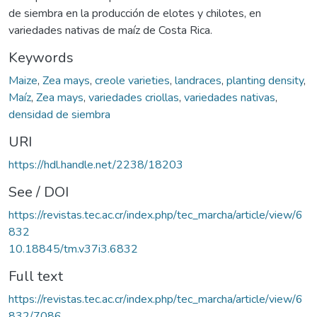
de siembra en la producción de elotes y chilotes, en
variedades nativas de maíz de Costa Rica.
Keywords
Maize
,
Zea mays
,
creole varieties
,
landraces
,
planting density
,
Maíz
,
Zea mays
,
variedades criollas
,
variedades nativas
,
densidad de siembra
URI
https://hdl.handle.net/2238/18203
See / DOI
https://revistas.tec.ac.cr/index.php/tec_marcha/article/view/6
832
10.18845/tm.v37i3.6832
Full text
https://revistas.tec.ac.cr/index.php/tec_marcha/article/view/6
832/7086