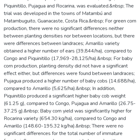
Piquinitillo, Pujagua and Rocarina, was evaluated.&nbsp; The
trial was developed in the towns of Matambú and
Matambuguito, Guanacaste, Costa Rica.&nbsp; For green corn
production, there were no significant differences neither
between planting densities nor between locations, but there
were differences between landraces; Amarillo variety
obtained a higher number of ears (39,844/ha), compared to
Congo and Piquinitillo (17,969-28,125/ha).&nbsp; For baby
corn production, planting density did not have a significant
effect either, but differences were found between landraces;
Pujagua produced a higher number of baby cobs (14,688/ha),
compared to Amarillo (5,625/ha).&nbsp; In addition,
Piquinitillo produced a significant higher baby cob weight
(61.25 g), compared to Congo, Pujagua and Amarillo (26.75-
37.25 g).&nbsp; Baby corn yield was significantly higher for
Rocarina variety (654.30 kg/ha), compared to Congo and
Amarillo (148.60-195.32 kg/ha).&nbsp; There were no
significant differences for the total number of immature