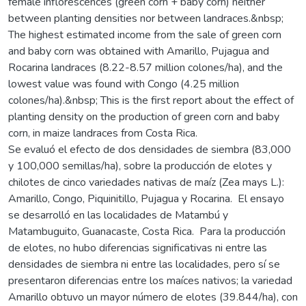
female inflorescences (green corn + baby corn) neither
between planting densities nor between landraces.&nbsp;
The highest estimated income from the sale of green corn
and baby corn was obtained with Amarillo, Pujagua and
Rocarina landraces (8.22-8.57 million colones/ha), and the
lowest value was found with Congo (4.25 million
colones/ha).&nbsp; This is the first report about the effect of
planting density on the production of green corn and baby
corn, in maize landraces from Costa Rica.
Se evaluó el efecto de dos densidades de siembra (83,000
y 100,000 semillas/ha), sobre la producción de elotes y
chilotes de cinco variedades nativas de maíz (Zea mays L.):
Amarillo, Congo, Piquinitillo, Pujagua y Rocarina. El ensayo
se desarrolló en las localidades de Matambú y
Matambuguito, Guanacaste, Costa Rica. Para la producción
de elotes, no hubo diferencias significativas ni entre las
densidades de siembra ni entre las localidades, pero sí se
presentaron diferencias entre los maíces nativos; la variedad
Amarillo obtuvo un mayor número de elotes (39.844/ha), con