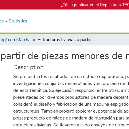
¿Cómo publicar en el Repositorio TE
ce
Statistics
logía en Marcha
Estructuras livianas a partir de piezas menores de madera de plantación
a partir de piezas menores de
Description
Se presentan los resultados de un estudio exploratorio, p
investigaciones conjuntas desarrolladas y en proceso de d
de esta temática. Su ejecución respondió, entre otras, a i
presentadas por diversos productores de madera deplanta
consideró el diseño y fabricación de una máquina espigado
estructurales. También procuró explorar el potencial de 
piezas producto de raleos de madera de plantación para la
estructuras livianas. Se llevaron a cabo ensayos de union