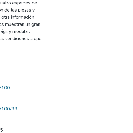
cuatro especies de
ón de las piezas y
 otra información
dos muestran un gran
ágil y modular.
as condiciones a que
w/100
ew/100/99
55