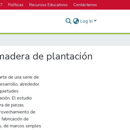
C?
Políticas
Recursos Educativos
Contáctenos
Log In
 madera de plantación
arte de una serie de
esarrollo, alrededor
nquietudes
ción. El estudio
ra de piezas
aprovechamiento de
 fabricación de
es, de marcos simples