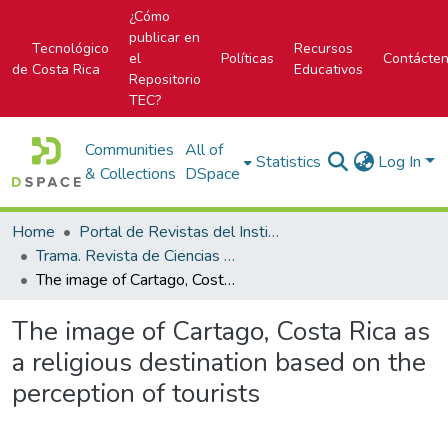
¿Cómo
publicar en
Tecnológico
Recursos
el
Políticas
Contácte
de Costa Rica
Educativos
Repositorio
TEC?
Communities
All of
Statistics
Log In
& Collections
DSpace
Home
Portal de Revistas del Instituto Tecnológico de Costa Rica
Trama. Revista de Ciencias Sociales y Humanidades
The image of Cartago, Costa Rica as a religious destination based on the perception of tourists
The image of Cartago, Costa Rica as
a religious destination based on the
perception of tourists