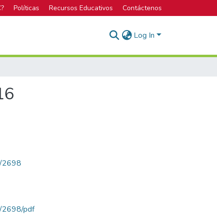
C?
Políticas
Recursos Educativos
Contáctenos
Log In
16
ew/2698
ew/2698/pdf