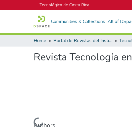
Tecnológico de Costa Rica
Communities & Collections
All of DSpa
Home
Portal de Revistas del Instituto Tecnológico de Costa Rica
Tecno
Revista Tecnología en
Loading...
Authors