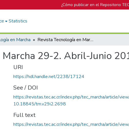
¿Cómo publicar en el Repositorio TE
ce
Statistics
logía en Marcha
Revista Tecnología en Marcha 29-2. Abril-Junio 2016
 Marcha 29-2. Abril-Junio 20
URI
https://hdl.handle.net/2238/17124
See / DOI
https://revistas.tec.ac.cr/index.php/tec_marcha/article/vi
10.18845/tm.v29i2.2698
Full text
https://revistas.tec.ac.cr/index.php/tec_marcha/article/vi