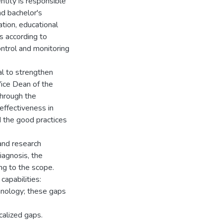
ntity is responsible
nd bachelor's
ation, educational
s according to
ontrol and monitoring
al to strengthen
Vice Dean of the
through the
effectiveness in
d the good practices
and research
iagnosis, the
ng to the scope.
capabilities:
hnology; these gaps
calized gaps.