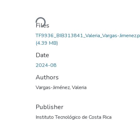
Loading...
Files
TF9936_BIB313841_Valeria_Vargas-Jimenez.p
(4.39 MB)
Date
2024-08
Authors
Vargas-Jiménez, Valeria
Publisher
Instituto Tecnológico de Costa Rica