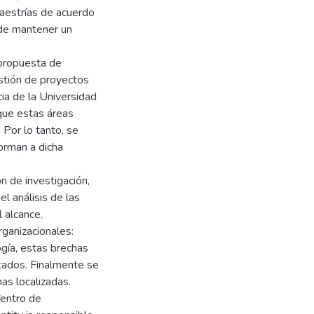
maestrías de acuerdo
 de mantener un
a propuesta de
estión de proyectos
ia de la Universidad
 que estas áreas
 Por lo tanto, se
orman a dicha
n de investigación,
el análisis de las
 alcance.
ganizacionales:
gía, estas brechas
ltados. Finalmente se
has localizadas.
Centro de