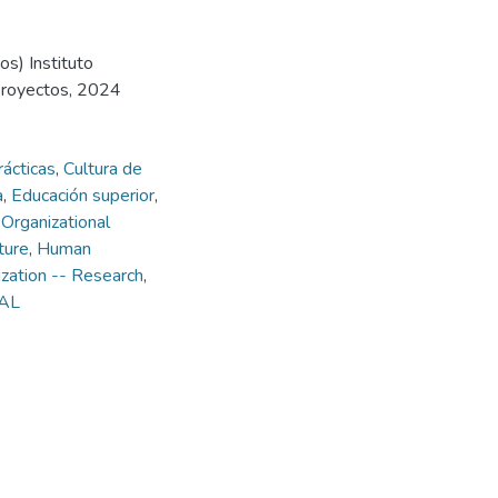
s) Instituto
Proyectos, 2024
ácticas
,
Cultura de
a
,
Educación superior
,
,
Organizational
ture
,
Human
zation -- Research
,
IAL