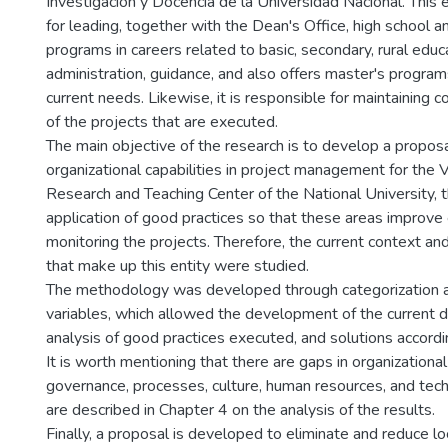
Investigación y Docencia de la Universidad Nacional. This e
for leading, together with the Dean's Office, high school a
programs in careers related to basic, secondary, rural educ
administration, guidance, and also offers master's program
current needs. Likewise, it is responsible for maintaining c
of the projects that are executed.
The main objective of the research is to develop a propos
organizational capabilities in project management for the 
Research and Teaching Center of the National University, 
application of good practices so that these areas improve 
monitoring the projects. Therefore, the current context an
that make up this entity were studied.
The methodology was developed through categorization 
variables, which allowed the development of the current d
analysis of good practices executed, and solutions accordi
It is worth mentioning that there are gaps in organizational 
governance, processes, culture, human resources, and tec
are described in Chapter 4 on the analysis of the results.
Finally, a proposal is developed to eliminate and reduce lo