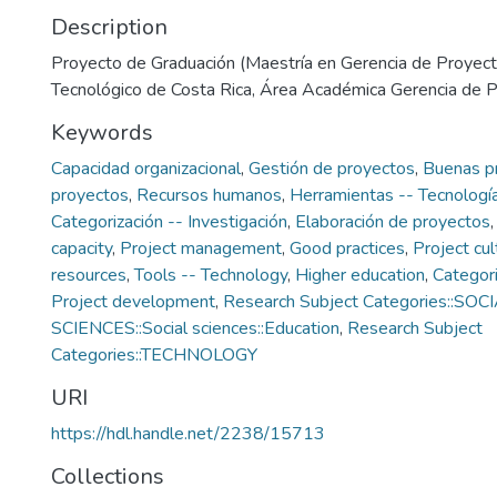
Description
Proyecto de Graduación (Maestría en Gerencia de Proyecto
Tecnológico de Costa Rica, Área Académica Gerencia de 
Keywords
Capacidad organizacional
,
Gestión de proyectos
,
Buenas pr
proyectos
,
Recursos humanos
,
Herramientas -- Tecnologí
Categorización -- Investigación
,
Elaboración de proyectos
capacity
,
Project management
,
Good practices
,
Project cul
resources
,
Tools -- Technology
,
Higher education
,
Categori
Project development
,
Research Subject Categories::SOC
SCIENCES::Social sciences::Education
,
Research Subject
Categories::TECHNOLOGY
URI
https://hdl.handle.net/2238/15713
Collections