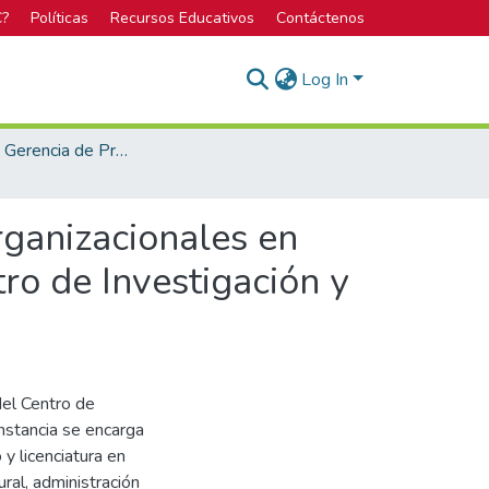
C?
Políticas
Recursos Educativos
Contáctenos
Log In
Maestría en Gerencia de Proyectos
rganizacionales en
ro de Investigación y
del Centro de
instancia se encarga
y licenciatura en
ural, administración