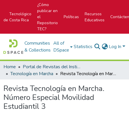
¿Cómo
publicar en
Tecnológico
Recursos
el
Políticas
Contácte
de Costa Rica
Educativos
Repositorio
TEC?
Communities
All of
Statistics
Log In
& Collections
DSpace
Home
Portal de Revistas del Instituto Tecnológico de Costa Rica
Tecnología en Marcha
Revista Tecnología en Marcha. Número Especial Movilidad Estudiantil 3
Revista Tecnología en Marcha.
Número Especial Movilidad
Estudiantil 3