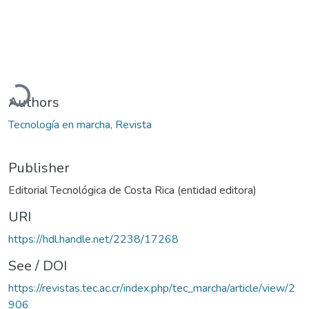
oading...
Authors
Tecnología en marcha, Revista
Publisher
Editorial Tecnológica de Costa Rica (entidad editora)
URI
https://hdl.handle.net/2238/17268
See / DOI
https://revistas.tec.ac.cr/index.php/tec_marcha/article/view/2
906