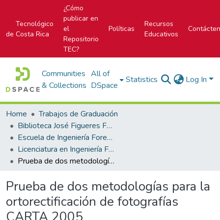
¿Cómo
publicar en
Tecnológico
Recursos
el
Políticas
Contácte
de Costa Rica
Educativos
Repositorio
TEC?
Communities
All of
Statistics
Log In
& Collections
DSpace
Home
Trabajos de Graduación
Biblioteca José Figueres Ferrer
Escuela de Ingeniería Forestal
Licenciatura en Ingeniería Forestal
Prueba de dos metodologías para la ortorectificación de fotografías CARTA 2005
Prueba de dos metodologías para la
ortorectificación de fotografías
CARTA 2005