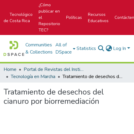
¿Cómo
publicar en
Tecnológico
Recursos
el
Políticas
Contácte
de Costa Rica
Educativos
Repositorio
TEC?
Communities
All of
Statistics
Log In
& Collections
DSpace
Home
Portal de Revistas del Instituto Tecnológico de Costa Rica
Tecnología en Marcha
Tratamiento de desechos del cianuro por biorremediación
Tratamiento de desechos del
cianuro por biorremediación