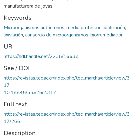
manufacturera de joyas.
Keywords
Microorganismos autóctonos
,
medio protector
,
liofilización
,
lixiviación
,
consorcio de microorganismos
,
biorremediación
URI
https://hdl.handle.net/2238/16638
See / DOI
https://revistas.tec.ac.cr/index.php/tec_marcha/article/view/3
17
10.18845/tm.v25i2.317
Full text
https://revistas.tec.ac.cr/index.php/tec_marcha/article/view/3
17/266
Description