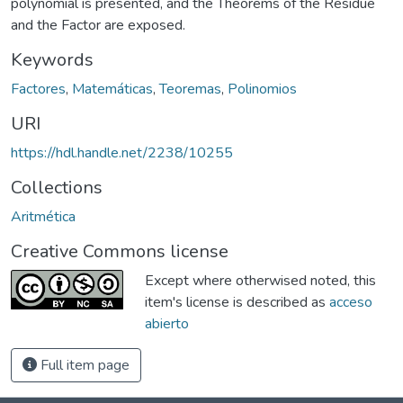
polynomial is presented, and the Theorems of the Residue
and the Factor are exposed.
Keywords
Factores
,
Matemáticas
,
Teoremas
,
Polinomios
URI
https://hdl.handle.net/2238/10255
Collections
Aritmética
Creative Commons license
Except where otherwised noted, this
item's license is described as
acceso
abierto
Full item page