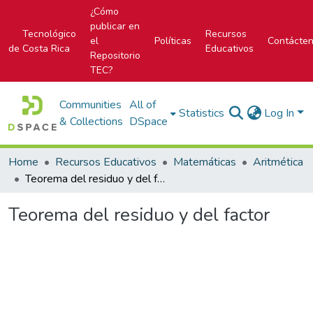
¿Cómo
publicar en
Tecnológico
Recursos
el
Políticas
Contácte
de Costa Rica
Educativos
Repositorio
TEC?
Communities
All of
Statistics
Log In
& Collections
DSpace
Home
Recursos Educativos
Matemáticas
Aritmética
Teorema del residuo y del factor
Teorema del residuo y del factor