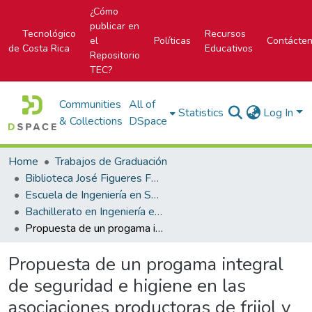
¿Cómo
publicar en
Tecnológico
Recursos
el
Políticas
Contácte
de Costa Rica
Educativos
Repositorio
TEC?
Communities
All of
Statistics
Log In
& Collections
DSpace
Home
Trabajos de Graduación
Biblioteca José Figueres Ferrer
Escuela de Ingeniería en Seguridad Laboral e Higiene Ambiental
Bachillerato en Ingeniería en Seguridad Laboral e Higiene Ambiental
Propuesta de un progama integral de seguridad e higiene en las asociaciones productoras de frijol y maíz de concepción de pilas y el águila basado en la metodología WISE, zona sur, Costa Rica
Propuesta de un progama integral
de seguridad e higiene en las
asociaciones productoras de frijol y