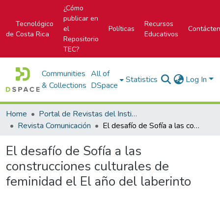
¿Cómo
publicar en
Tecnológico
Recursos
el
Políticas
Contácte
de Costa Rica
Educativos
Repositorio
TEC?
Communities
All of
Statistics
Log In
& Collections
DSpace
Home
Portal de Revistas del Instituto Tecnológico de Costa Rica
Revista Comunicación
El desafío de Sofía a las construcciones culturales de feminidad el El año del laberinto
El desafío de Sofía a las
construcciones culturales de
feminidad el El año del laberinto