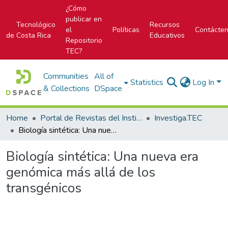
¿Cómo
publicar en
Tecnológico
Recursos
el
Políticas
Contácte
de Costa Rica
Educativos
Repositorio
TEC?
Communities
All of
Statistics
Log In
& Collections
DSpace
Home
Portal de Revistas del Instituto Tecnológico de Costa Rica
Investiga.TEC
Biología sintética: Una nueva era genómica más allá de los transgénicos
Biología sintética: Una nueva era
genómica más allá de los
transgénicos