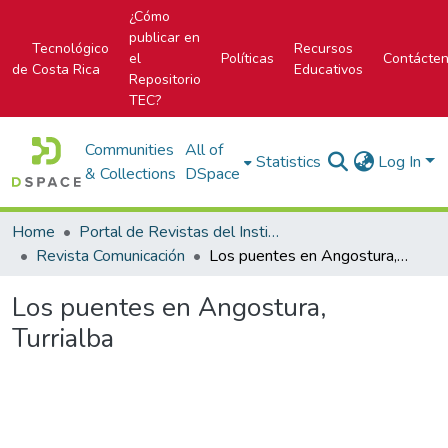
¿Cómo
publicar en
Tecnológico
Recursos
el
Políticas
Contácte
de Costa Rica
Educativos
Repositorio
TEC?
Communities
All of
Statistics
Log In
& Collections
DSpace
Home
Portal de Revistas del Instituto Tecnológico de Costa Rica
Revista Comunicación
Los puentes en Angostura, Turrialba
Los puentes en Angostura,
Turrialba