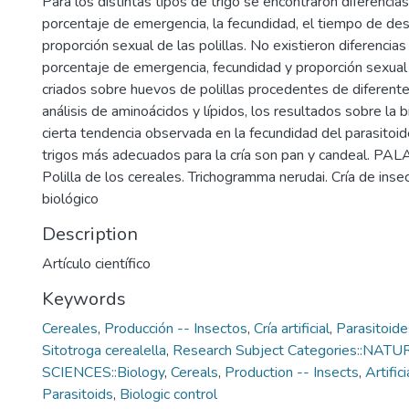
Para los distintas tipos de trigo se encontraron diferencias 
porcentaje de emergencia, la fecundidad, el tiempo de desa
proporción sexual de las polillas. No existieron diferencias 
porcentaje de emergencia, fecundidad y proporción sexual
criados sobre huevos de polillas procedentes de diferentes
análisis de aminoácidos y lípidos, los resultados sobre la bi
cierta tendencia observada en la fecundidad del parasitoid
trigos más adecuados para la cría son pan y candeal. 
Polilla de los cereales. Trichogramma nerudai. Cría de inse
biológico
Description
Artículo científico
Keywords
Cereales
,
Producción -- Insectos
,
Cría artificial
,
Parasitoide
Sitotroga cerealella
,
Research Subject Categories::NAT
SCIENCES::Biology
,
Cereals
,
Production -- Insects
,
Artific
Parasitoids
,
Biologic control