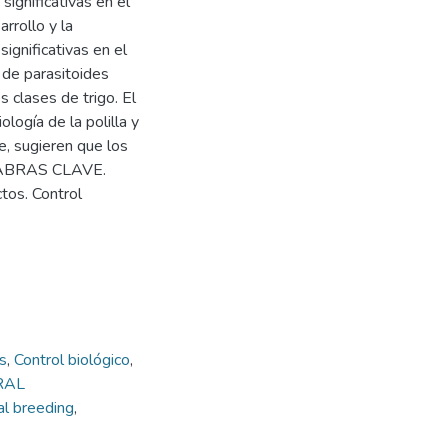
significativas en el
rrollo y la
significativas en el
 de parasitoides
 clases de trigo. El
ología de la polilla y
e, sugieren que los
PALABRAS CLAVE.
ctos. Control
s
,
Control biológico
,
URAL
ial breeding
,