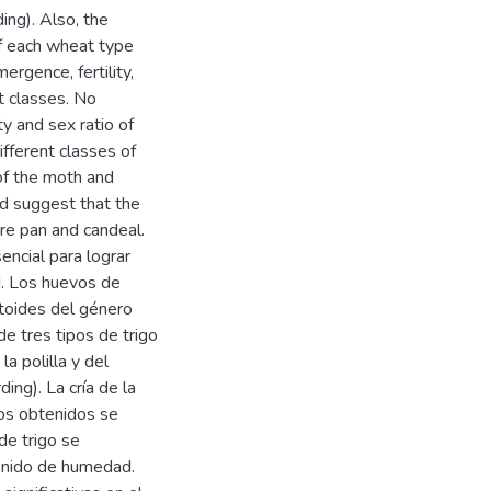
ing). Also, the
of each wheat type
ergence, fertility,
 classes. No
ty and sex ratio of
fferent classes of
 of the moth and
id suggest that the
re pan and candeal.
sencial para lograr
d. Los huevos de
sitoides del género
e tres tipos de trigo
a polilla y del
ng). La cría de la
vos obtenidos se
de trigo se
ntenido de humedad.