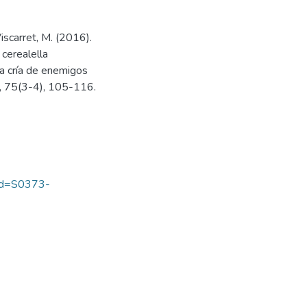
Viscarret, M. (2016).
 cerealella
la cría de enemigos
a, 75(3-4), 105-116.
&pid=S0373-