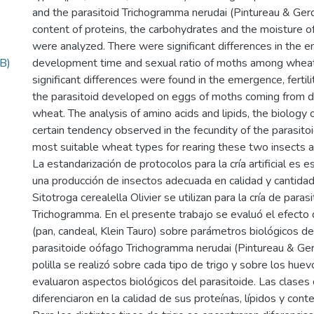
and the parasitoid Trichogramma nerudai (Pintureau & Gerd
content of proteins, the carbohydrates and the moisture 
were analyzed. There were significant differences in the em
B)
development time and sexual ratio of moths among wheat
significant differences were found in the emergence, fertili
the parasitoid developed on eggs of moths coming from di
wheat. The analysis of amino acids and lipids, the biology
certain tendency observed in the fecundity of the parasito
most suitable wheat types for rearing these two insects a
La estandarización de protocolos para la cría artificial es e
una producción de insectos adecuada en calidad y cantida
Sitotroga cerealella Olivier se utilizan para la cría de para
Trichogramma. En el presente trabajo se evaluó el efecto d
(pan, candeal, Klein Tauro) sobre parámetros biológicos de l
parasitoide oófago Trichogramma nerudai (Pintureau & Gerdi
polilla se realizó sobre cada tipo de trigo y sobre los hue
evaluaron aspectos biológicos del parasitoide. Las clases 
diferenciaron en la calidad de sus proteínas, lípidos y co