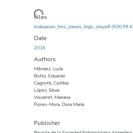
Loading...
Files
evaluacion_tres_clases_trigo_cria.pdf
(500.98 K
Date
2016
Authors
Méndez, Lucía
Botto, Eduardo
Cagnotti, Cynthia
López, Silvia
Viscarret, Mariana
Flores-Mora, Dora María
Publisher
Revista de la Sociedad Entomológica Argentina