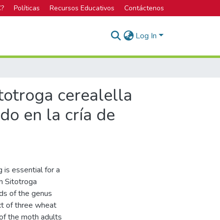
C?
Políticas
Recursos Educativos
Contáctenos
Log In
itotroga cerealella
do en la cría de
 is essential for a
h Sitotroga
ids of the genus
ct of three wheat
 of the moth adults