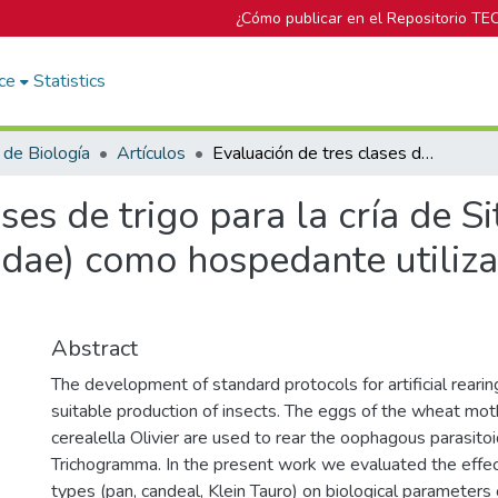
¿Cómo publicar en el Repositorio TE
ce
Statistics
 de Biología
Artículos
Evaluación de tres clases de trigo para la cría de Sitotroga cerealella (Lepidoptera: Gelechiidae) como hospedante utilizado en la cría de enemigos naturales
ses de trigo para la cría de S
idae) como hospedante utiliza
Abstract
The development of standard protocols for artificial rearing
suitable production of insects. The eggs of the wheat mot
cerealella Olivier are used to rear the oophagous parasito
Trichogramma. In the present work we evaluated the effe
types (pan, candeal, Klein Tauro) on biological parameters