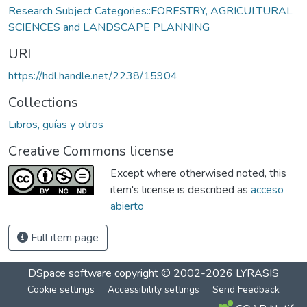
Research Subject Categories::FORESTRY, AGRICULTURAL
SCIENCES and LANDSCAPE PLANNING
URI
https://hdl.handle.net/2238/15904
Collections
Libros, guías y otros
Creative Commons license
Except where otherwised noted, this
item's license is described as
acceso
abierto
Full item page
DSpace software
copyright © 2002-2026
LYRASIS
Cookie settings
Accessibility settings
Send Feedback