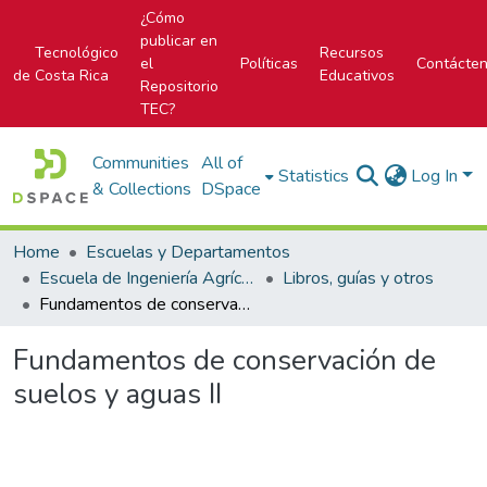
¿Cómo
publicar en
Tecnológico
Recursos
el
Políticas
Contácte
de Costa Rica
Educativos
Repositorio
TEC?
Communities
All of
Statistics
Log In
& Collections
DSpace
Home
Escuelas y Departamentos
Escuela de Ingeniería Agrícola
Libros, guías y otros
Fundamentos de conservación de suelos y aguas II
Fundamentos de conservación de
suelos y aguas II