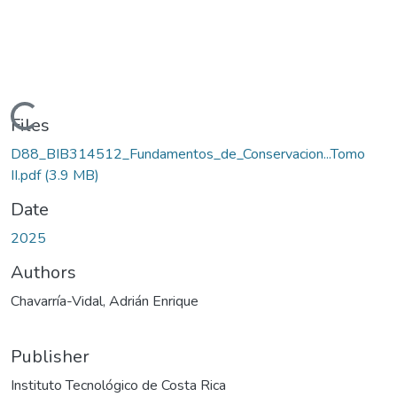
Loading...
Files
D88_BIB314512_Fundamentos_de_Conservacion...Tomo
II.pdf
(3.9 MB)
Date
2025
Authors
Chavarría-Vidal, Adrián Enrique
Publisher
Instituto Tecnológico de Costa Rica