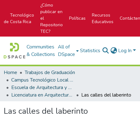
¿Cómo
publicar en
Tecnológico
Recursos
el
Políticas
Contácte
de Costa Rica
Educativos
Repositorio
TEC?
Communities
All of
Statistics
Log In
& Collections
DSpace
Home
Trabajos de Graduación
Campus Tecnológico Local San José
Escuela de Arquitectura y Urbanismo
Licenciatura en Arquitectura y Urbanismo
Las calles del laberinto
Las calles del laberinto