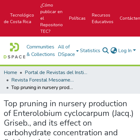
¿Cómo
publicar en
Tecnológico
Recursos
el
Políticas
Contácte
de Costa Rica
Educativos
Repositorio
TEC?
Communities
All of
Statistics
Log In
& Collections
DSpace
Home
Portal de Revistas del Instituto Tecnológico de Costa Rica
Revista Forestal Mesoamericana Kurú
Top pruning in nursery production of Enterolobium cyclocarpum (Jacq.) Griseb., and its effect on carbohydrate concentration and field survival
Top pruning in nursery production
of Enterolobium cyclocarpum (Jacq.)
Griseb., and its effect on
carbohydrate concentration and