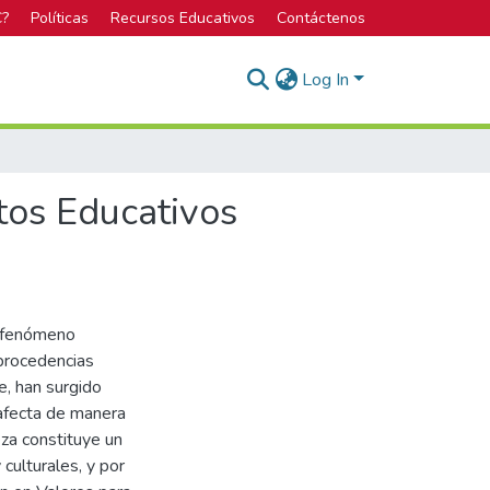
C?
Políticas
Recursos Educativos
Contáctenos
Log In
tos Educativos
l fenómeno
 procedencias
, han surgido
 afecta de manera
za constituye un
culturales, y por