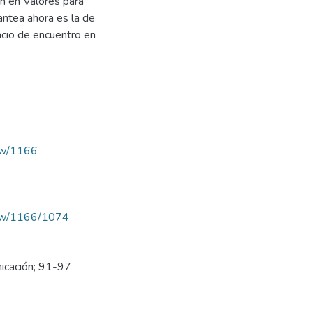
ón en Valores para
antea ahora es la de
pacio de encuentro en
iew/1166
/view/1166/1074
nicación; 91-97