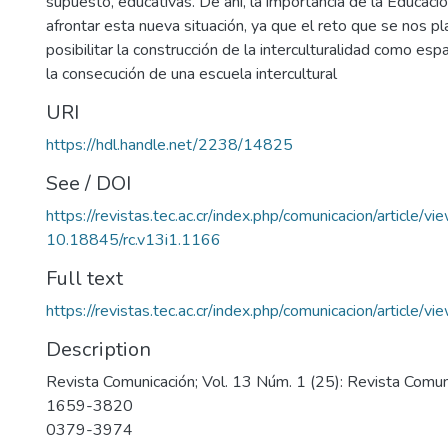
supuesto, educativas. De ahí, la importancia de la Educaci
afrontar esta nueva situación, ya que el reto que se nos pl
posibilitar la construcción de la interculturalidad como es
la consecución de una escuela intercultural
URI
https://hdl.handle.net/2238/14825
See / DOI
https://revistas.tec.ac.cr/index.php/comunicacion/article/v
10.18845/rc.v13i1.1166
Full text
https://revistas.tec.ac.cr/index.php/comunicacion/article
Description
Revista Comunicación; Vol. 13 Núm. 1 (25): Revista Comu
1659-3820
0379-3974