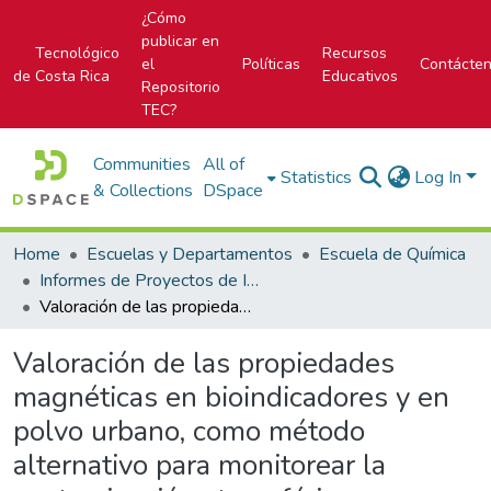
¿Cómo
publicar en
Tecnológico
Recursos
el
Políticas
Contácte
de Costa Rica
Educativos
Repositorio
TEC?
Communities
All of
Statistics
Log In
& Collections
DSpace
Home
Escuelas y Departamentos
Escuela de Química
Informes de Proyectos de Investigación
Valoración de las propiedades magnéticas en bioindicadores y en polvo urbano, como método alternativo para monitorear la contaminación atmosférica en zonas de flujo vehicular
Valoración de las propiedades
magnéticas en bioindicadores y en
polvo urbano, como método
alternativo para monitorear la