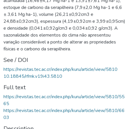
acumulada (16,46±4,17 Mg ha-1 e 13,91±7,61 Mg ha-1),
estoque de carbono da serapilheira (7,9±2,0 Mg ha-1 e 6,6
± 3,61 Mg ha-1), volume (26,21±0,92cm3 e
24,88±0,92cm3), espessura (4,19±0,92cm e 3,99±0,95cm)
e densidade (0,041±0,92g/cm3 e 0,034±0,92 g/cm3). A
sazonalidade dos elementos do clima não apresentou
variação considerável a ponto de alterar as propriedades
físicas e o carbono da serapilheira.
See / DOI
https://revistas.tec.ac.cr/index.php/kuru/article/view/5810
10.18845/rfmk.v19i43.5810
Full text
https://revistas.tec.ac.cr/index.php/kuru/article/view/5810/55
65
https://revistas.tec.ac.cr/index.php/kuru/article/view/5810/66
03
Description