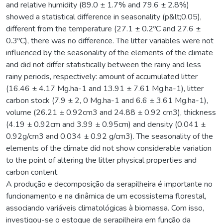
and relative humidity (89.0 ± 1.7% and 79.6 ± 2.8%)
showed a statistical difference in seasonality (p&lt;0.05),
different from the temperature (27.1 ± 0.2ºC and 27.6 ±
0.3ºC), there was no difference. The litter variables were not
influenced by the seasonality of the elements of the climate
and did not differ statistically between the rainy and less
rainy periods, respectively: amount of accumulated litter
(16.46 ± 4.17 Mg.ha-1 and 13.91 ± 7.61 Mg.ha-1), litter
carbon stock (7.9 ± 2, 0 Mg.ha-1 and 6.6 ± 3.61 Mg.ha-1),
volume (26.21 ± 0.92cm3 and 24.88 ± 0.92 cm3), thickness
(4.19 ± 0.92cm and 3.99 ± 0.95cm) and density (0.041 ±
0.92g/cm3 and 0.034 ± 0.92 g/cm3). The seasonality of the
elements of the climate did not show considerable variation
to the point of altering the litter physical properties and
carbon content.
A produção e decomposição da serapilheira é importante no
funcionamento e na dinâmica de um ecossistema florestal,
associando variáveis climatológicas à biomassa. Com isso,
investigou-se o estoque de serapilheira em função da