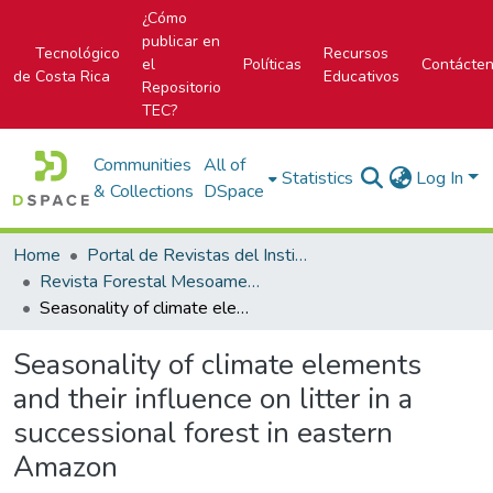
¿Cómo
publicar en
Tecnológico
Recursos
el
Políticas
Contácte
de Costa Rica
Educativos
Repositorio
TEC?
Communities
All of
Statistics
Log In
& Collections
DSpace
Home
Portal de Revistas del Instituto Tecnológico de Costa Rica
Revista Forestal Mesoamericana Kurú
Seasonality of climate elements and their influence on litter in a successional forest in eastern Amazon
Seasonality of climate elements
and their influence on litter in a
successional forest in eastern
Amazon