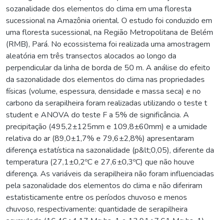
sozanalidade dos elementos do clima em uma floresta
sucessional na Amazônia oriental. O estudo foi conduzido em
uma floresta sucessional, na Região Metropolitana de Belém
(RMB), Pará. No ecossistema foi realizada uma amostragem
aleatória em três transectos alocados ao longo da
perpendicular da linha de borda de 50 m. A análise do efeito
da sazonalidade dos elementos do clima nas propriedades
físicas (volume, espessura, densidade e massa seca) e no
carbono da serapilheira foram realizadas utilizando o teste t
student e ANOVA do teste F a 5% de significância. A
precipitação (495,2±125mm e 109,8±60mm) e a umidade
relativa do ar (89,0±1,7% e 79,6±2,8%) apresentaram
diferença estatística na sazonalidade (p&lt;0,05), diferente da
temperatura (27,1±0,2ºC e 27,6±0,3ºC) que não houve
diferença. As variáveis da serapilheira não foram influenciadas
pela sazonalidade dos elementos do clima e não diferiram
estatisticamente entre os períodos chuvoso e menos
chuvoso, respectivamente: quantidade de serapilheira