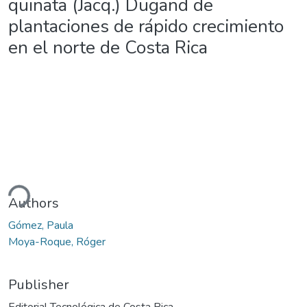
quinata (Jacq.) Dugand de
plantaciones de rápido crecimiento
en el norte de Costa Rica
ding...
Authors
Gómez, Paula
Moya-Roque, Róger
Publisher
Editorial Tecnológica de Costa Rica