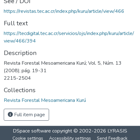
See / DOI
https://revistas.tec.ac.cr/index.php/kuru/article/view/466
Full text
https://tecdigital.tec.ac.cr/servicios/ojs/index.php/kuru/article/
view/466/394
Description
Revista Forestal Mesoamericana Kurú; Vol. 5, Núm. 13
(2008); pág. 19-31
2215-2504
Collections
Revista Forestal Mesoamericana Kurú
Full item page
DSpace software
copyright © 2002-2026
LYRASIS
Cookie settings
Accessibility settings
Send Feedback