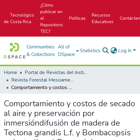
¿Cómo
publicar en
Tecnológico
Recursos
el
Políticas
Contácte
de Costa Rica
Educativos
Repositorio
TEC?
Communities
All of
Statistics
Log In
& Collections
DSpace
Home
Portal de Revistas del Instituto Tecnológico de Costa Rica
Revista Forestal Mesoamericana Kurú
Comportamiento y costos de secado al aire y preservación por inmersióndifusión de madera de Tectona grandis L.f. y Bombacopsis quinata (Jacq.) Dugand de plantaciones de rápido crecimiento en el norte de Costa Rica
Comportamiento y costos de secado
al aire y preservación por
inmersióndifusión de madera de
Tectona grandis L.f. y Bombacopsis