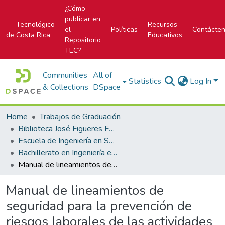
¿Cómo
publicar en
Tecnológico
Recursos
el
Políticas
Contácte
de Costa Rica
Educativos
Repositorio
TEC?
Communities
All of
Statistics
Log In
& Collections
DSpace
Home
Trabajos de Graduación
Biblioteca José Figueres Ferrer
Escuela de Ingeniería en Seguridad Laboral e Higiene Ambiental
Bachillerato en Ingeniería en Seguridad Laboral e Higiene Ambiental
Manual de lineamientos de seguridad para la prevención de riesgos laborales de las actividades que realizan las empresas contratistas en el poder judicial de Costa Rica
Manual de lineamientos de
seguridad para la prevención de
riesgos laborales de las actividades