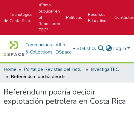
¿Cómo
publicar en
Tecnológico
Recursos
el
Políticas
Contácte
de Costa Rica
Educativos
Repositorio
TEC?
Communities
All of
Statistics
Log In
& Collections
DSpace
Home
Portal de Revistas del Instituto Tecnológico de Costa Rica
Investiga.TEC
Referéndum podría decidir explotación petrolera en Costa Rica
Referéndum podría decidir
explotación petrolera en Costa Rica