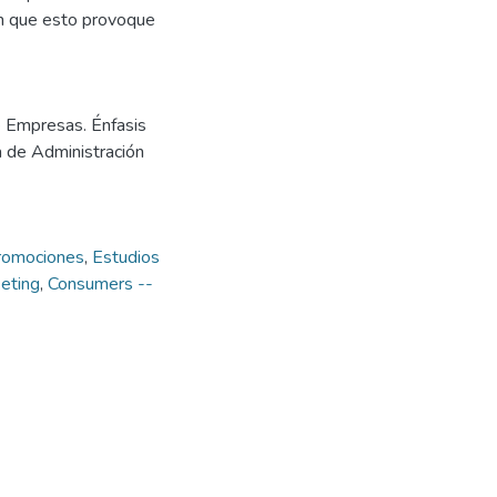
in que esto provoque
e Empresas. Énfasis
a de Administración
romociones
,
Estudios
eting
,
Consumers --