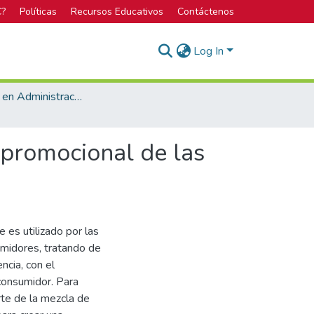
C?
Políticas
Recursos Educativos
Contáctenos
Log In
Licenciatura en Administración de Empresas
 promocional de las
es utilizado por las
midores, tratando de
ncia, con el
 consumidor. Para
rte de la mezcla de