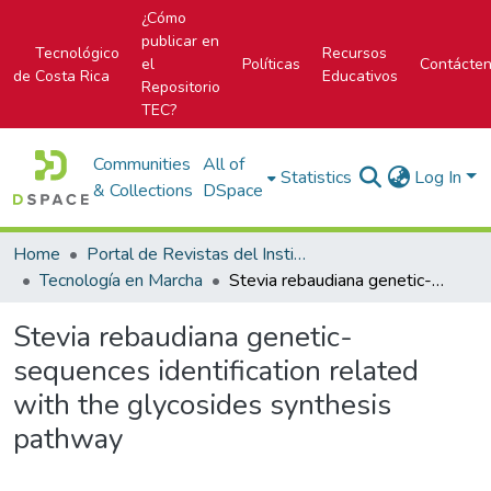
¿Cómo
publicar en
Tecnológico
Recursos
el
Políticas
Contácte
de Costa Rica
Educativos
Repositorio
TEC?
Communities
All of
Statistics
Log In
& Collections
DSpace
Home
Portal de Revistas del Instituto Tecnológico de Costa Rica
Tecnología en Marcha
Stevia rebaudiana genetic-sequences identification related with the glycosides synthesis pathway
Stevia rebaudiana genetic-
sequences identification related
with the glycosides synthesis
pathway