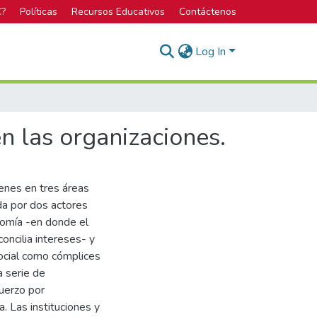
C?
Políticas
Recursos Educativos
Contáctenos
Log In
en las organizaciones.
genes en tres áreas
ada por dos actores
nomía -en donde el
ncilia intereses- y
social como cómplices
a serie de
uerzo por
. Las instituciones y