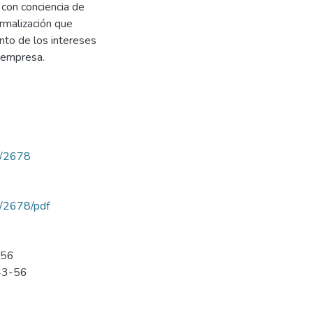
con conciencia de
rmalización que
anto de los intereses
a empresa.
ew/2678
ew/2678/pdf
-56
 43-56