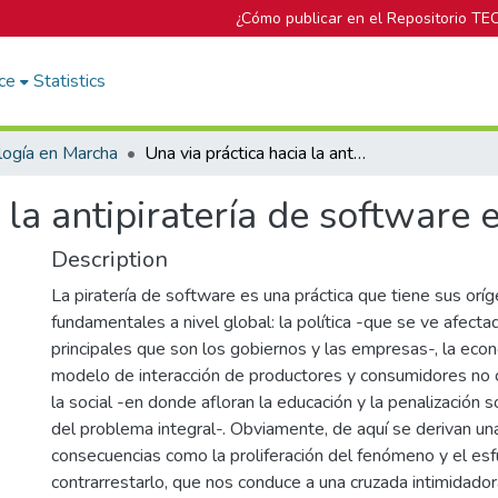
¿Cómo publicar en el Repositorio TE
ce
Statistics
logía en Marcha
Una via práctica hacia la antipiratería de software en las organizaciones.
 la antipiratería de software 
Description
La piratería de software es una práctica que tiene sus orí
fundamentales a nivel global: la política -que se ve afect
principales que son los gobiernos y las empresas-, la eco
modelo de interacción de productores y consumidores no co
la social -en donde afloran la educación y la penalización 
del problema integral-. Obviamente, de aquí se derivan un
consecuencias como la proliferación del fenómeno y el esf
contrarrestarlo, que nos conduce a una cruzada intimidadora