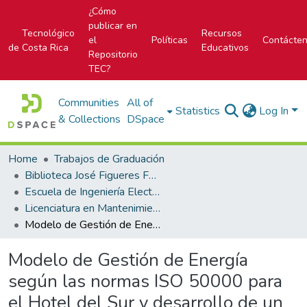
¿Cómo
publicar en
Tecnológico
Recursos
el
Políticas
Contácte
de Costa Rica
Educativos
Repositorio
TEC?
Communities
All of
Statistics
Log In
& Collections
DSpace
Home
Trabajos de Graduación
Biblioteca José Figueres Ferrer
Escuela de Ingeniería Electromecánica
Licenciatura en Mantenimiento Industrial
Modelo de Gestión de Energía según las normas ISO 50000 para el Hotel del Sur y desarrollo de un prototipo para monitorear datos energéticos.
Modelo de Gestión de Energía
según las normas ISO 50000 para
el Hotel del Sur y desarrollo de un