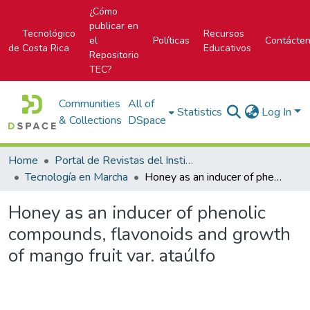
¿Cómo
publicar en
Tecnológico
Recursos
el
Políticas
Contácte
de Costa Rica
Educativos
Repositorio
TEC?
Communities
All of
Statistics
Log In
& Collections
DSpace
Home
Portal de Revistas del Instituto Tecnológico de Costa Rica
Tecnología en Marcha
Honey as an inducer of phenolic compounds, flavonoids and growth of mango fruit var. ataúlfo
Honey as an inducer of phenolic
compounds, flavonoids and growth
of mango fruit var. ataúlfo