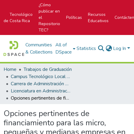
¿Cómo
publicar en
Tecnológico
Recursos
el
Políticas
Contácte
de Costa Rica
Educativos
Repositorio
TEC?
Communities
All of
Statistics
Log In
& Collections
DSpace
Home
Trabajos de Graduación
Campus Tecnológico Local San José
Carrera de Administración de Empresa
Licenciatura en Administración de Empresas
Opciones pertinentes de financiamiento para las micro, pequeñas y medianas empresas en el Sistema Bancario Estatal costarricense por medio del Sistema de Banca para el Desarrollo
Opciones pertinentes de
financiamiento para las micro,
pequeñas y medianas empresas en