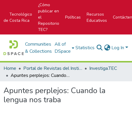
¿Cómo
publicar en
Tecnológico
Recursos
el
Políticas
Contácte
de Costa Rica
Educativos
Repositorio
TEC?
Communities
All of
Statistics
Log In
& Collections
DSpace
Home
Portal de Revistas del Instituto Tecnológico de Costa Rica
Investiga.TEC
Apuntes perplejos: Cuando la lengua nos traba
Apuntes perplejos: Cuando la
lengua nos traba