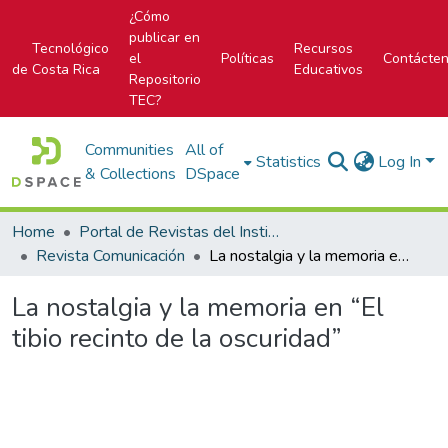
¿Cómo
publicar en
Tecnológico
Recursos
el
Políticas
Contácte
de Costa Rica
Educativos
Repositorio
TEC?
Communities
All of
Statistics
Log In
& Collections
DSpace
Home
Portal de Revistas del Instituto Tecnológico de Costa Rica
Revista Comunicación
La nostalgia y la memoria en “El tibio recinto de la oscuridad”
La nostalgia y la memoria en “El
tibio recinto de la oscuridad”