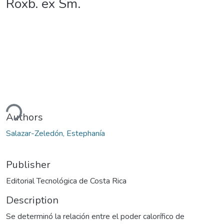
Roxb. ex Sm.
ding...
Authors
Salazar-Zeledón, Estephanía
Publisher
Editorial Tecnológica de Costa Rica
Description
Se determinó la relación entre el poder calorífico de