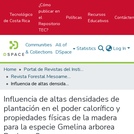
¿Cómo
publicar en
Tecnológico
Recursos
el
Políticas
Contácte
de Costa Rica
Educativos
Repositorio
TEC?
Communities
All of
Statistics
Log In
& Collections
DSpace
Home
Portal de Revistas del Instituto Tecnológico de Costa Rica
Revista Forestal Mesoamericana Kurú
Influencia de altas densidades de plantación en el poder calorífico y propiedades físicas de la madera para la especie Gmelina arborea Roxb. ex Sm.
Influencia de altas densidades de
plantación en el poder calorífico y
propiedades físicas de la madera
para la especie Gmelina arborea