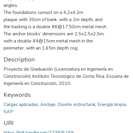
angles.
The foundations consist on a 4,2x4,2m
plaque with 30cm of bank, with a 2m depth, and
the backing is a double #6@17,50cm metal mesh.
The anchor blocks’ dimensions are 2,5x2,5x2,5m,
with a double #4@15cm metal mesh in the
perimeter, with an 1,65m depth cog.
Description
Proyecto de Graduación (Licenciatura en Ingeniería en
Construcción) Instituto Tecnológico de Costa Rica, Escuela de
Ingeniería en Construcción, 2010.
Keywords
Cargas aplicadas
,
Anclaje
,
Diseño estructural
,
Energía limpia
,
SAP
URI
https://hdl.handle.net/2238/6169