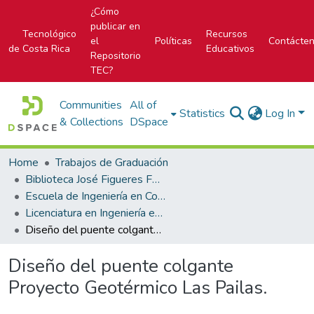
¿Cómo
publicar en
Tecnológico
Recursos
el
Políticas
Contácte
de Costa Rica
Educativos
Repositorio
TEC?
Communities
All of
Statistics
Log In
& Collections
DSpace
Home
Trabajos de Graduación
Biblioteca José Figueres Ferrer
Escuela de Ingeniería en Construcción
Licenciatura en Ingeniería en Construcción
Diseño del puente colgante Proyecto Geotérmico Las Pailas.
Diseño del puente colgante
Proyecto Geotérmico Las Pailas.