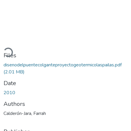
oading...
Files
disenodelpuentecolganteproyectogeotermicolaspailas.pdf
(2.01 MB)
Date
2010
Authors
Calderón-Jara, Farrah