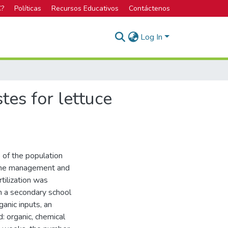
C?
Políticas
Recursos Educativos
Contáctenos
Log In
tes for lettuce
 of the population
w the management and
rtilization was
m a secondary school
anic inputs, an
: organic, chemical