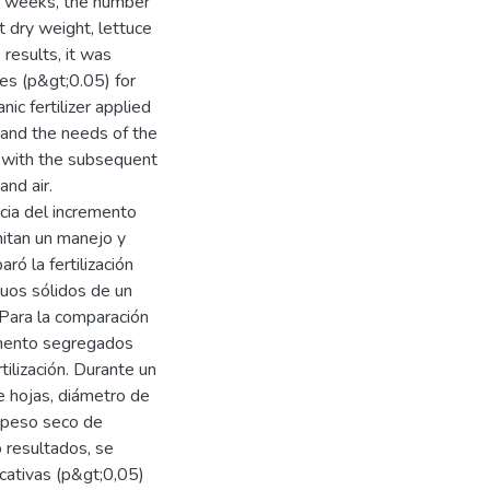
ven weeks, the number
t dry weight, lettuce
results, it was
es (p&gt;0.05) for
ic fertilizer applied
l and the needs of the
s with the subsequent
and air.
cia del incremento
mitan un manejo y
ró la fertilización
duos sólidos de un
 Para la comparación
imento segregados
tilización. Durante un
 hojas, diámetro de
z, peso seco de
o resultados, se
icativas (p&gt;0,05)