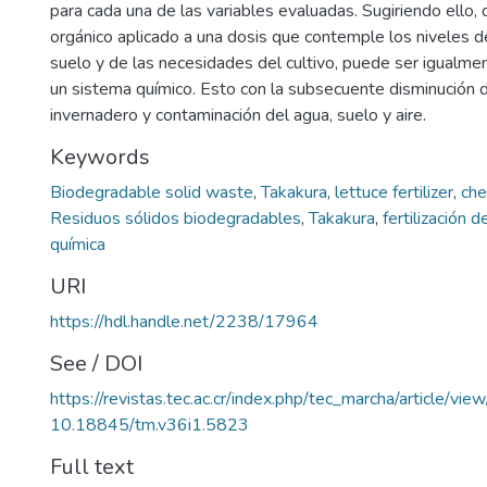
para cada una de las variables evaluadas. Sugiriendo ello, q
orgánico aplicado a una dosis que contemple los niveles 
suelo y de las necesidades del cultivo, puede ser igualme
un sistema químico. Esto con la subsecuente disminución 
invernadero y contaminación del agua, suelo y aire.
Keywords
Biodegradable solid waste
,
Takakura
,
lettuce fertilizer
,
che
Residuos sólidos biodegradables
,
Takakura
,
fertilización 
química
URI
https://hdl.handle.net/2238/17964
See / DOI
https://revistas.tec.ac.cr/index.php/tec_marcha/article/vi
10.18845/tm.v36i1.5823
Full text