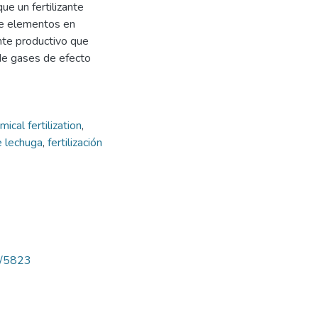
ue un fertilizante
de elementos en
nte productivo que
de gases de efecto
mical fertilization
,
de lechuga
,
fertilización
ew/5823