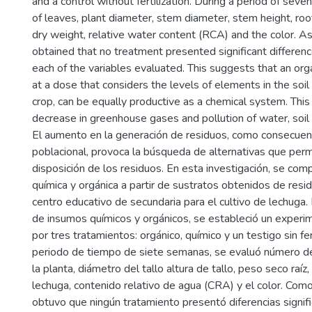
and a control without fertilization. During a period of se
of leaves, plant diameter, stem diameter, stem height, roo
dry weight, relative water content (RCA) and the color. As 
obtained that no treatment presented significant differenc
each of the variables evaluated. This suggests that an organ
at a dose that considers the levels of elements in the soi
crop, can be equally productive as a chemical system. Thi
decrease in greenhouse gases and pollution of water, soil 
El aumento en la generación de residuos, como consecuen
poblacional, provoca la búsqueda de alternativas que per
disposición de los residuos. En esta investigación, se compa
química y orgánica a partir de sustratos obtenidos de resi
centro educativo de secundaria para el cultivo de lechuga.
de insumos químicos y orgánicos, se estableció un exper
por tres tratamientos: orgánico, químico y un testigo sin fer
periodo de tiempo de siete semanas, se evaluó número de
la planta, diámetro del tallo altura de tallo, peso seco raí
lechuga, contenido relativo de agua (CRA) y el color. Com
obtuvo que ningún tratamiento presentó diferencias signif