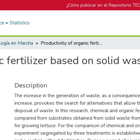
¿Cómo publicar en el Repositorio TE
ce
Statistics
logía en Marcha
Productivity of organic fertilizer based on solid wastes for lettuce cultivation
c fertilizer based on solid was
Description
The increase in the generation of waste, as a consequence
increase, provokes the search for alternatives that allo
disposal of waste. In this research, chemical and organic fe
compared from substrates obtained from solid waste fro
for growing lettuce. For the comparison of chemical and org
experiment segregated by three treatments is established