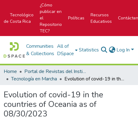
¿Cómo
publicar en
Tecnológico
Recursos
el
Políticas
Contácte
de Costa Rica
Educativos
Repositorio
TEC?
Communities
All of
Statistics
Log In
& Collections
DSpace
Home
Portal de Revistas del Instituto Tecnológico de Costa Rica
Tecnología en Marcha
Evolution of covid-19 in the countries of Oceania as of 08/30/2023
Evolution of covid-19 in the
countries of Oceania as of
08/30/2023