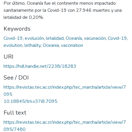
Por último, Oceanía fue el continente menos impactado
sanitariamente por la Covid-19 con 27.946 muertes y una
letalidad de 0,20%.
Keywords
Covid-19
,
evolución
,
letalidad
,
Oceanía
,
vacunación
,
Covid-19
,
evolution
,
lethality
,
Oceania
,
vaccination
URI
https://hdl.handle.net/2238/18283
See / DOI
https://revistas.tec.ac.cr/index.php/tec_marcha/article/view/7
095
10.18845/tm.v37i8.7095
Full text
https://revistas.tec.ac.cr/index.php/tec_marcha/article/view/7
095/7480