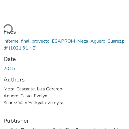
oading...
Files
Informe_final_proyecto_ESAPROM_Meza_Aguero_Suarez.p
df
(1021.31 KB)
Date
2015
Authors
Meza-Cascante, Luis Gerardo
Agüero-Calvo, Evelyn
Suárez-Valdés-Ayala, Zuleyka
Publisher