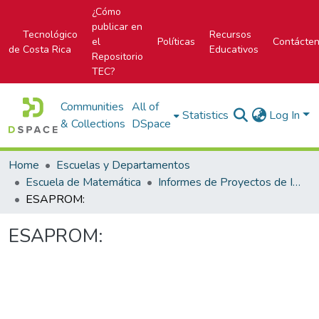
¿Cómo
publicar en
Tecnológico
Recursos
el
Políticas
Contácte
de Costa Rica
Educativos
Repositorio
TEC?
Communities
All of
Statistics
Log In
& Collections
DSpace
Home
Escuelas y Departamentos
Escuela de Matemática
Informes de Proyectos de Investigación
ESAPROM:
ESAPROM: