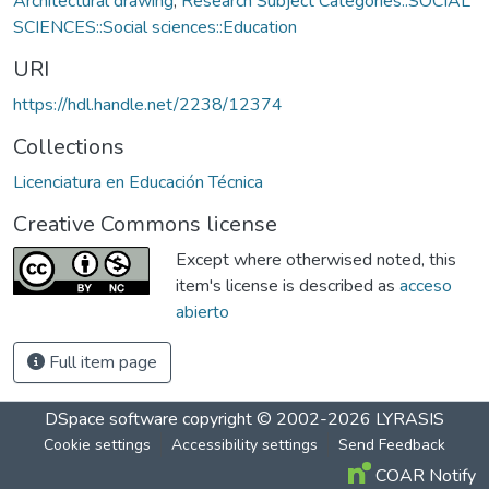
Architectural drawing
,
Research Subject Categories::SOCIAL
SCIENCES::Social sciences::Education
URI
https://hdl.handle.net/2238/12374
Collections
Licenciatura en Educación Técnica
Creative Commons license
Except where otherwised noted, this
item's license is described as
acceso
abierto
Full item page
DSpace software
copyright © 2002-2026
LYRASIS
Cookie settings
Accessibility settings
Send Feedback
COAR Notify