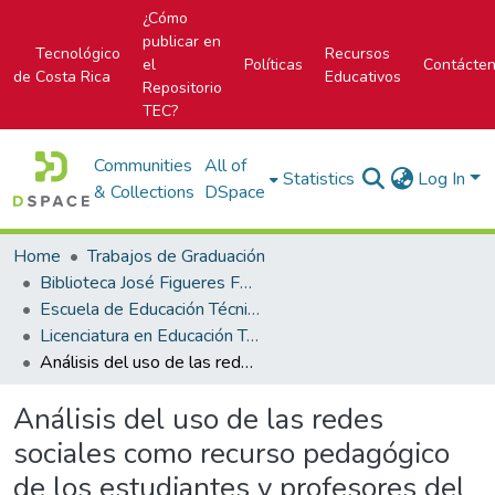
¿Cómo
publicar en
Tecnológico
Recursos
el
Políticas
Contácte
de Costa Rica
Educativos
Repositorio
TEC?
Communities
All of
Statistics
Log In
& Collections
DSpace
Home
Trabajos de Graduación
Biblioteca José Figueres Ferrer
Escuela de Educación Técnica
Licenciatura en Educación Técnica
Análisis del uso de las redes sociales como recurso pedagógico de los estudiantes y profesores del Área de Dibujo Arquitectónico en el Subárea de Dibujo Urbanístico del CTP de Aserrí para la propuesta de un manual de estrategias didácticas que fortalezca los procesos de enseñanza y aprendizaje
Análisis del uso de las redes
sociales como recurso pedagógico
de los estudiantes y profesores del