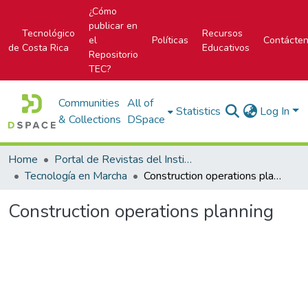
¿Cómo
publicar en
Tecnológico
Recursos
el
Políticas
Contácte
de Costa Rica
Educativos
Repositorio
TEC?
Communities
All of
Statistics
Log In
& Collections
DSpace
Home
Portal de Revistas del Instituto Tecnológico de Costa Rica
Tecnología en Marcha
Construction operations planning
Construction operations planning