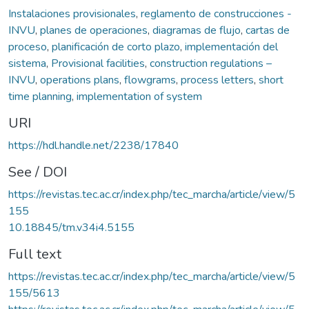
Instalaciones provisionales
,
reglamento de construcciones -
INVU
,
planes de operaciones
,
diagramas de flujo
,
cartas de
proceso
,
planificación de corto plazo
,
implementación del
sistema
,
Provisional facilities
,
construction regulations –
INVU
,
operations plans
,
flowgrams
,
process letters
,
short
time planning
,
implementation of system
URI
https://hdl.handle.net/2238/17840
See / DOI
https://revistas.tec.ac.cr/index.php/tec_marcha/article/view/5
155
10.18845/tm.v34i4.5155
Full text
https://revistas.tec.ac.cr/index.php/tec_marcha/article/view/5
155/5613